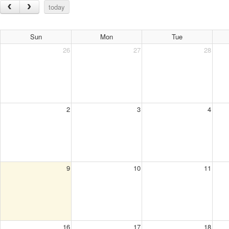
today
Sun
Mon
Tue
26
27
28
2
3
4
9
10
11
16
17
18